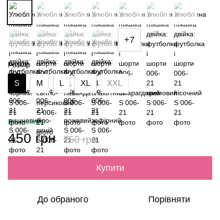
+7
Розмір
S
M
L
XL
XXL
В наявності
450 грн
750 грн
Купити
До обраного
Порівняти