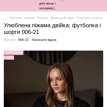
Каталог товарів
Жінкам
Домашній одяг
Сорочка і шорти
Улюблена піжама двійка: футболка і
шорти 006-21
Артикул:
006-21
Написати відгук
РОЗПРОДАЖ
−40%