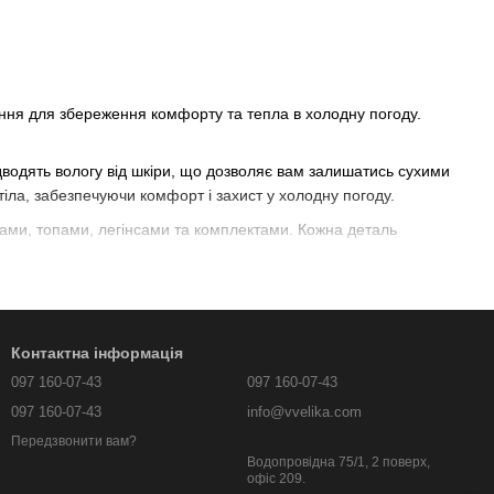
ення для збереження комфорту та тепла в холодну погоду.
дводять вологу від шкіри, що дозволяє вам залишатись сухими
іла, забезпечуючи комфорт і захист у холодну погоду.
ками, топами, легінсами та комплектами. Кожна деталь
у пропонуємо модні дизайни та кольори, які підкреслять вашу
Контактна інформація
оджуйтеся зимовими пригодами без зайвого холоду.
097 160-07-43
097 160-07-43
097 160-07-43
info@vvelika.com
Передзвонити вам?
Водопровідна 75/1, 2 поверх,
офіс 209.