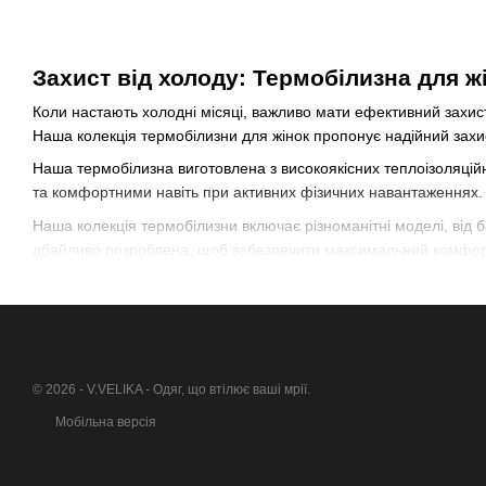
Захист від холоду: Термобілизна для ж
Коли настають холодні місяці, важливо мати ефективний захис
Наша колекція термобілизни для жінок пропонує надійний захи
Наша термобілизна виготовлена з високоякісних теплоізоляційн
та комфортними навіть при активних фізичних навантаженнях. 
Наша колекція термобілизни включає різноманітні моделі, від 
дбайливо розроблена, щоб забезпечити максимальний комфорт і
Термобілизна для жінок від українського бренду од
Наша термобілизна не тільки функціональна, але й стильна. Ми
індивідуальність і стиль.
Збережіть тепло та комфорт у холодну пору року з термобілиз
© 2026 - V.VELIKA - Одяг, що втілює ваші мрії.
Мобільна версія