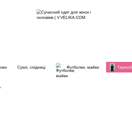
юми
Сукні, спідниці
Футболки, майки
Термоб