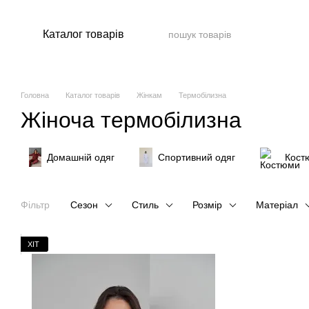
Перейти до основного контенту
Каталог товарів
Головна
Каталог товарів
Жінкам
Термобілизна
Жіноча термобілизна
Домашній одяг
Спортивний одяг
Кост
Фільтр
Сезон
Стиль
Розмір
Матеріал
ХІТ