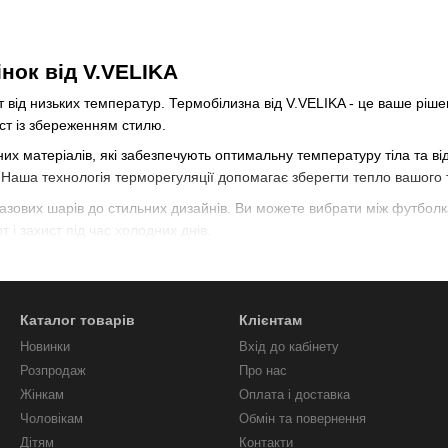
інок від V.VELIKA
т від низьких температур. Термобілизна від V.VELIKA - це ваше ріш
ст із збереженням стилю.
их матеріалів, які забезпечують оптимальну температуру тіла та ві
Наша технологія терморегуляції допомагає зберегти тепло вашого т
базових шарів до стильних дизайнів. Ви можете вибрати між футбол
 захист під час холодних днів.
ягу V.VELIKA
 розуміємо важливість вигляду навіть під час холодної погоди, том
Каталог товарів
Клієнтам
ною для жінок від V.VELIKA. Оберіть свої улюблені моделі та насол
Новинки
Вхід до кабінету
Розпродаж
Про нас
Жінкам
Оплата і доставка
Чоловікам
Обмін та повернення
Дітям
Контакти