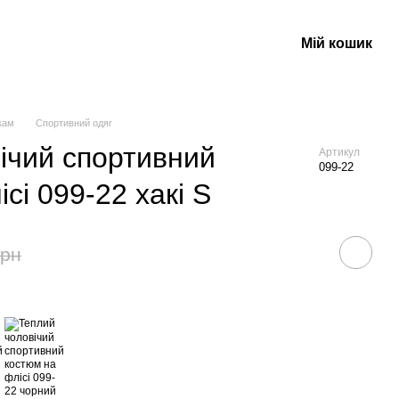
Мій кошик
кам
Спортивний одяг
ічий спортивний
Артикул
099-22
сі 099-22 хакі S
грн