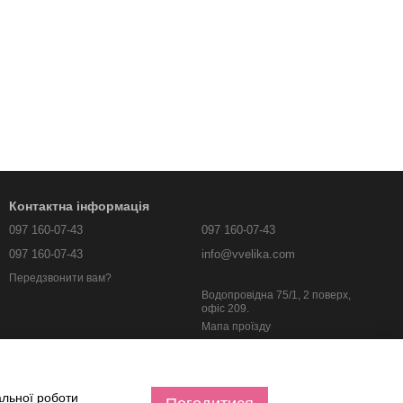
Контактна інформація
097 160-07-43
097 160-07-43
097 160-07-43
info@vvelika.com
Передзвонити вам?
Водопровідна 75/1, 2 поверх,
офіс 209.
Мапа проїзду
альної роботи