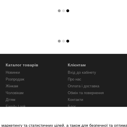
Каталог товарів
Клієнтам
Новинки
Вхід до кабінету
Розпродаж
Про нас
Жінкам
Оплата і доставка
Чоловікам
Обмін та повернення
Дітям
Контакти
Family Look
Блог
Unisex
Ми в соцмережах
 маркетингу та статистичних цілей, а також для безпечної та оптим