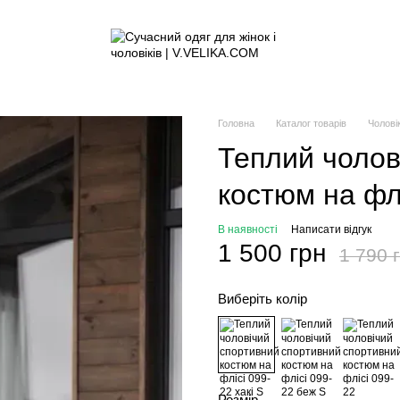
Головна
Каталог товарів
Чолові
Теплий чолов
костюм на флі
В наявності
Написати відгук
1 500 грн
1 790 
Виберіть колір
Розмір