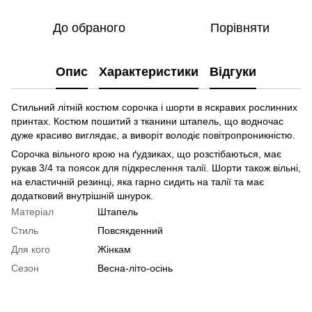
До обраного
Порівняти
Опис
Характеристики
Відгуки
Стильний літній костюм сорочка і шорти в яскравих рослинних
принтах. Костюм пошитий з тканини штапель, що водночас
дуже красиво виглядає, а виворіт володіє повітропроникністю.
Сорочка вільного крою на ґудзиках, що розстібаються, має
рукав 3/4 та поясок для підкреслення талії. Шорти також вільні,
на еластичній резинці, яка гарно сидить на талії та має
додатковий внутрішній шнурок.
Матеріал
Штапель
Стиль
Повсякденний
Для кого
Жінкам
Сезон
Весна-літо-осінь