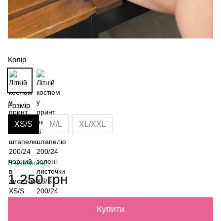
Колір
Розмір
XS/S
M/L
XL/XXL
В наявності
1 250 грн
Купити