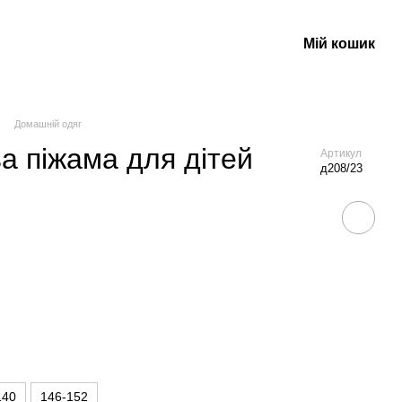
Мій кошик
Домашній одяг
а піжама для дітей
Артикул
д208/23
140
146-152