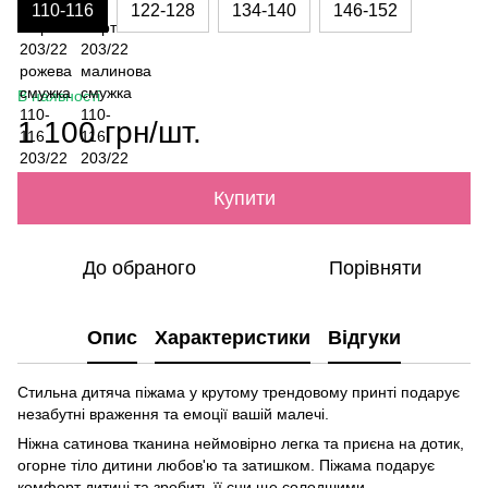
110-116
122-128
134-140
146-152
В наявності
1 100 грн/шт.
Купити
До обраного
Порівняти
Опис
Характеристики
Відгуки
Стильна дитяча піжама у крутому трендовому принті подарує
незабутні враження та емоції вашій малечі.
Ніжна сатинова тканина неймовірно легка та приєна на дотик,
огорне тіло дитини любов'ю та затишком. Піжама подарує
комфорт дитині та зробить її сни ще солодшими.