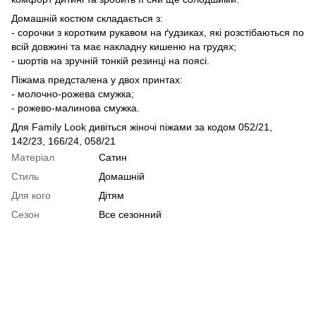
Домашній костюм складається з:
- сорочки з коротким рукавом на ґудзиках, які розстібаються по
всій довжині та має накладну кишеню на грудях;
- шортів на зручній тонкій резинці на поясі.
Піжама предсталена у двох принтах:
- молочно-рожева смужка;
- рожево-малинова смужка.
Для Family Look дивіться жіночі піжами за кодом 052/21,
142/23, 166/24, 058/21
Матеріал
Сатин
Стиль
Домашній
Для кого
Дітям
Сезон
Все сезонний