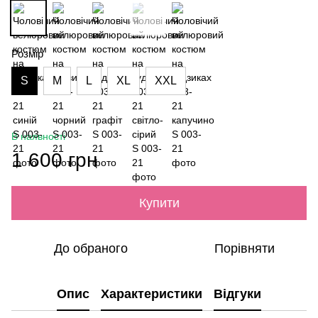
Розмір
S
M
L
XL
XXL
В наявності
1 600 грн
Купити
До обраного
Порівняти
Опис
Характеристики
Відгуки