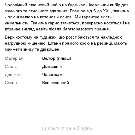
Чоловічний плюшевий набір на ґудзиках - ідеальний вибір для
зручного та стильного вдягання. Розміри від S до XXL, тканина
- плюш велюр на котоновій основі. Ми гарантує якість і
унікальність. Тканина гарно тягнеться, прекрасно носиться і не
втрачає вигляд навіть пісяля багаторазового прання.
Верх костюму на ґудзиках, що розстібаються та накладною
нагрудною кишенею. Штани прямого крою на резинці, мають
манжети знизу та дві кишені.
Матеріал
Велюр (плюш)
Стиль
Домашній
Для кого
Чоловікам
Сезон
Все сезонний
Додайте перший відгук