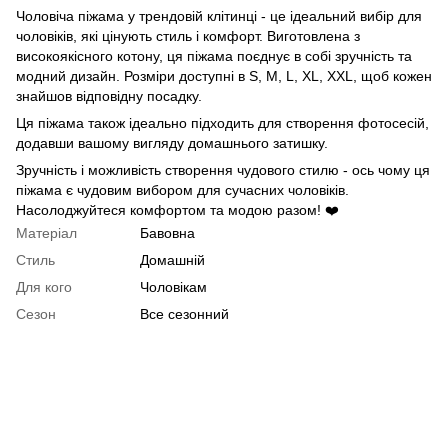
Чоловіча піжама у трендовій клітинці - це ідеальний вибір для
чоловіків, які цінують стиль і комфорт. Виготовлена з
високоякісного котону, ця піжама поєднує в собі зручність та
модний дизайн. Розміри доступні в S, M, L, XL, XXL, щоб кожен
знайшов відповідну посадку.
Ця піжама також ідеально підходить для створення фотосесій,
додавши вашому вигляду домашнього затишку.
Зручність і можливість створення чудового стилю - ось чому ця
піжама є чудовим вибором для сучасних чоловіків.
Насолоджуйтеся комфортом та модою разом! ❤️
Матеріал
Бавовна
Стиль
Домашній
Для кого
Чоловікам
Сезон
Все сезонний