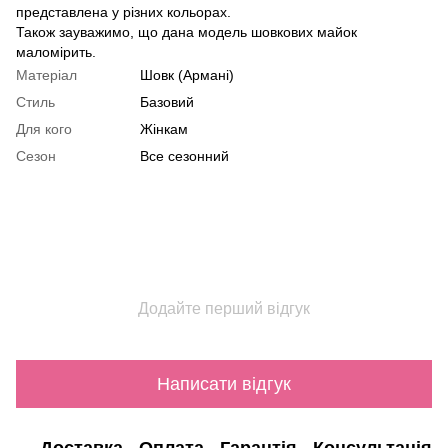
представлена у різних кольорах.
Також зауважимо, що дана модель шовкових майок
маломірить.
Матеріал
Шовк (Армані)
Стиль
Базовий
Для кого
Жінкам
Сезон
Все сезонний
Додайте перший відгук
Написати відгук
Доставка
Оплата
Гарантія
Консультація